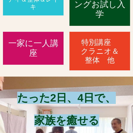
ングお試し入
キ
学
特別講座
一家に一人講
クラニオ＆
座
整体 他
たった2日、4日で、
家族を癒せる