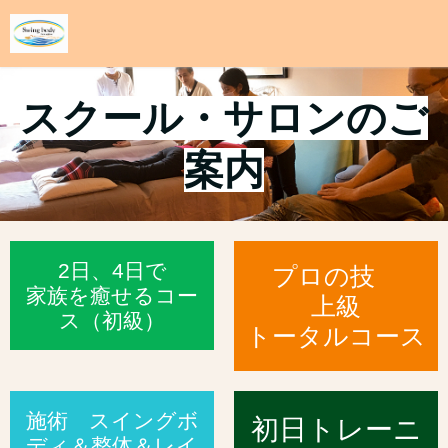
スクール・サロンのご
案内
2日、4日で
プロの技
家族を癒せるコー
上級
ス（初級）
トータルコース
施術 スイングボ
初日トレーニ
ディ＆整体＆レイ