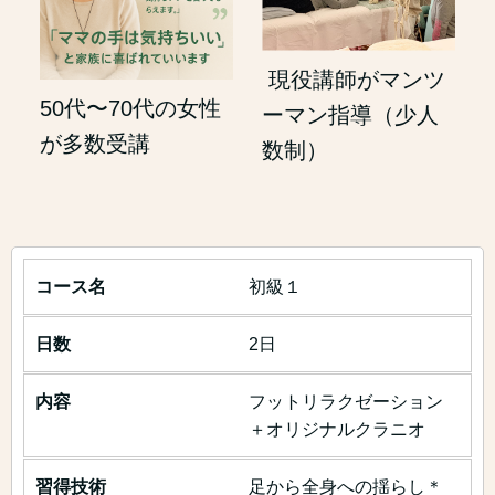
現役講師がマンツ
50代〜70代の女性
ーマン指導（少人
が多数受講
数制）
初級１
2日
フットリラクゼーション
＋オリジナルクラニオ
足から全身への揺らし＊